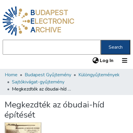
B
UDAPEST
E
LECTRONIC
A
RCHIVE
Search
(current
Log In
Home
Budapest Gyűjtemény
Különgyűjtemények
Communities & Collections
Sajtókivágat-gyűjtemény
All of DSpace
Megkezdték az óbudai-híd építését
Statistics
Megkezdték az óbudai-híd
About us
építését