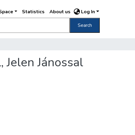
DSpace
Statistics
About us
Log In
Search
 Jelen Jánossal