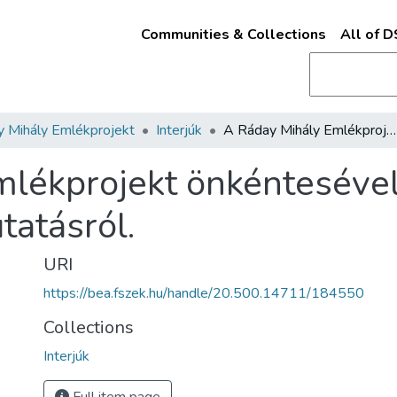
Communities & Collections
All of 
 Mihály Emlékprojekt
Interjúk
A Ráday Mihály Emlékprojekt önkéntesével, Jelen Jánossal készült interjú a kutatásról.
lékprojekt önkéntesével,
utatásról.
URI
https://bea.fszek.hu/handle/20.500.14711/184550
Collections
Interjúk