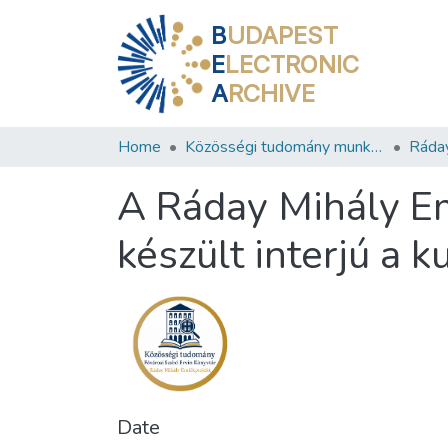
B
UDAPEST
E
LECTRONIC
A
RCHIVE
Home
Közösségi tudomány munkacsoport
Ráday
A Ráday Mihály Em
készült interjú a k
Date