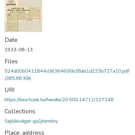
Date
1933-08-13
Files
524d00b0411844c06364600b38ab1d223b727a10.pdf
(385.88 KB)
URI
https://bea.fszek.hu/handle/20.500.14711/127248
Collections
Sajtókivágat-gyűjtemény
Place, address