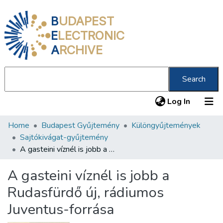
B
UDAPEST
E
LECTRONIC
A
RCHIVE
Search
(current
Log In
Home
Budapest Gyűjtemény
Különgyűjtemények
Communities & Collections
Sajtókivágat-gyűjtemény
All of DSpace
A gasteini víznél is jobb a Rudasfürdő új, rádiumos Juventus-forrása
Statistics
A gasteini víznél is jobb a
About us
Rudasfürdő új, rádiumos
Juventus-forrása