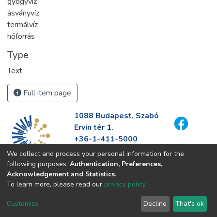
gyógyvíz
ásványvíz
termálvíz
hőforrás
Type
Text
Full item page
1088 Budapest, Szabó
Ervin tér 1.
+36-1-411-5000
info@fszek.hu
We collect and process your personal information for the
https://fszek.hu
following purposes:
Authentication, Preferences,
Acknowledgement and Statistics
.
To learn more, please read our
privacy policy
.
Customize
Decline
That's ok