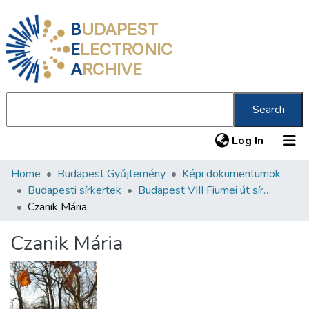
B
UDAPEST
E
LECTRONIC
A
RCHIVE
Search
(current
Log In
Home
Budapest Gyűjtemény
Képi dokumentumok
Communities & Collections
Budapesti sírkertek
Budapest VIII Fiumei út sírkert 1. rész
All of DSpace
Czanik Mária
Statistics
Czanik Mária
About us