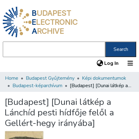
B
UDAPEST
E
LECTRONIC
A
RCHIVE
Search
(current
Log In
Home
Budapest Gyűjtemény
Képi dokumentumok
Communities & Collections
Budapest-képarchívum
[Budapest] [Dunai látkép a Lánchíd pesti hídfője felől a Gellért-hegy irányába]
All of DSpace
[Budapest] [Dunai látkép a
Statistics
Lánchíd pesti hídfője felől a
About us
Gellért-hegy irányába]