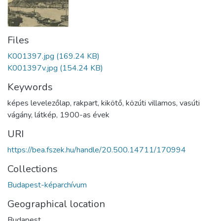
Files
K001397.jpg
(169.24 KB)
K001397v.jpg
(154.24 KB)
Keywords
képes levelezőlap
,
rakpart
,
kikötő
,
közúti villamos
,
vasúti
vágány
,
látkép
,
1900-as évek
URI
https://bea.fszek.hu/handle/20.500.14711/170994
Collections
Budapest-képarchívum
Geographical location
Budapest