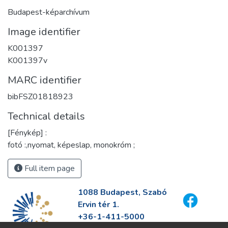
Budapest-képarchívum
Image identifier
K001397
K001397v
MARC identifier
bibFSZ01818923
Technical details
[Fénykép] :
fotó :,nyomat, képeslap, monokróm ;
Full item page
1088 Budapest, Szabó
Ervin tér 1.
+36-1-411-5000