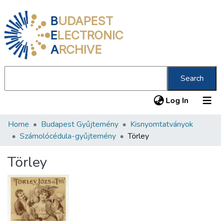
B
UDAPEST
E
LECTRONIC
A
RCHIVE
Search
(current
Log In
Home
Budapest Gyűjtemény
Kisnyomtatványok
Communities & Collections
Számolócédula-gyűjtemény
Törley
All of DSpace
Törley
Statistics
About us