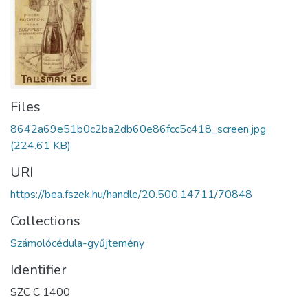
Files
8642a69e51b0c2ba2db60e86fcc5c418_screen.jpg
(224.61 KB)
URI
https://bea.fszek.hu/handle/20.500.14711/70848
Collections
Számolócédula-gyűjtemény
Identifier
SZC C 1400