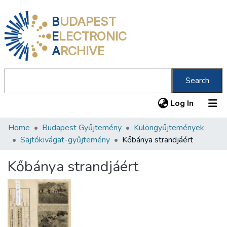
B
UDAPEST
E
LECTRONIC
A
RCHIVE
Search
(current
Log In
Home
Budapest Gyűjtemény
Különgyűjtemények
Communities & Collections
Sajtókivágat-gyűjtemény
Kőbánya strandjáért
All of DSpace
Kőbánya strandjáért
Statistics
About us