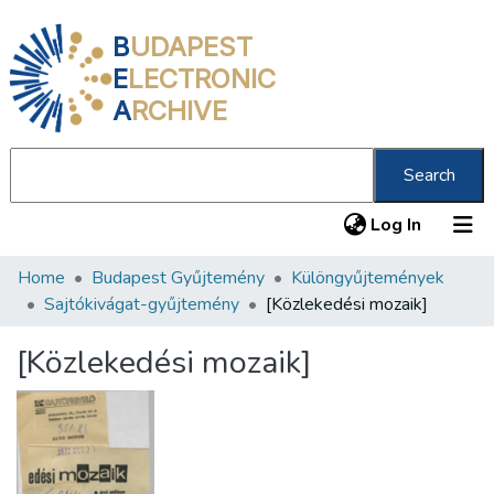
B
UDAPEST
E
LECTRONIC
A
RCHIVE
Search
(current
Log In
Home
Budapest Gyűjtemény
Különgyűjtemények
Communities & Collections
Sajtókivágat-gyűjtemény
[Közlekedési mozaik]
All of DSpace
[Közlekedési mozaik]
Statistics
About us