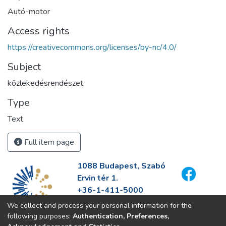
Autó-motor
Access rights
https://creativecommons.org/licenses/by-nc/4.0/
Subject
közlekedésrendészet
Type
Text
Full item page
1088 Budapest, Szabó
Ervin tér 1.
+36-1-411-5000
info@fszek.hu
We collect and process your personal information for the
https://fszek.hu
following purposes:
Authentication, Preferences,