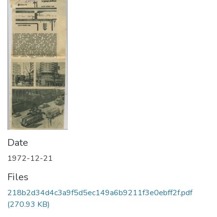
Date
1972-12-21
Files
218b2d34d4c3a9f5d5ec149a6b9211f3e0ebff2f.pdf
(270.93 KB)