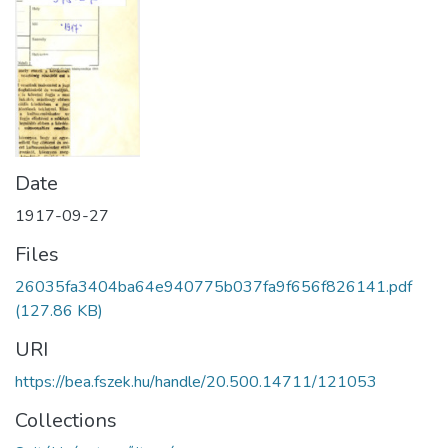
Date
1917-09-27
Files
26035fa3404ba64e940775b037fa9f656f826141.pdf
(127.86 KB)
URI
https://bea.fszek.hu/handle/20.500.14711/121053
Collections