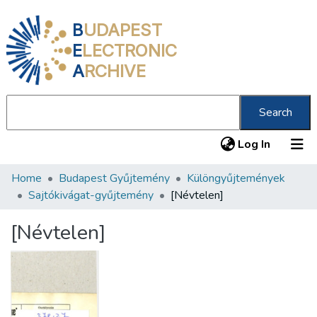
B
UDAPEST
E
LECTRONIC
A
RCHIVE
Search
(current
Log In
Home
Budapest Gyűjtemény
Különgyűjtemények
Communities & Collections
Sajtókivágat-gyűjtemény
[Névtelen]
All of DSpace
[Névtelen]
Statistics
About us