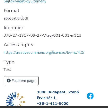
Sajtókivágat-gyűjtemény
Format
application/pdf
Identifier
378-27-1917-09-27-Vilag-001-001-m913
Access rights
https://creativecommons.org/licenses/by-nc/4.0/
Type
Text
Full item page
1088 Budapest, Szabó
Ervin tér 1.
+36-1-411-5000