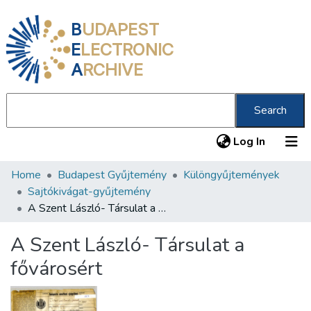
B
UDAPEST
E
LECTRONIC
A
RCHIVE
Search
(current
Log In
Home
Budapest Gyűjtemény
Különgyűjtemények
Communities & Collections
Sajtókivágat-gyűjtemény
All of DSpace
A Szent László- Társulat a fővárosért
Statistics
A Szent László- Társulat a
About us
fővárosért