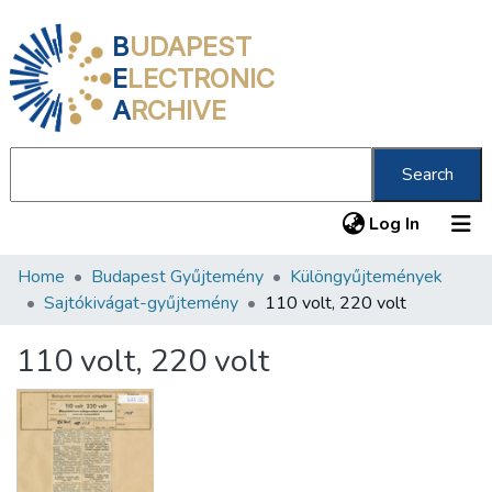
B
UDAPEST
E
LECTRONIC
A
RCHIVE
Search
(current
Log In
Home
Budapest Gyűjtemény
Különgyűjtemények
Communities & Collections
Sajtókivágat-gyűjtemény
110 volt, 220 volt
All of DSpace
110 volt, 220 volt
Statistics
About us