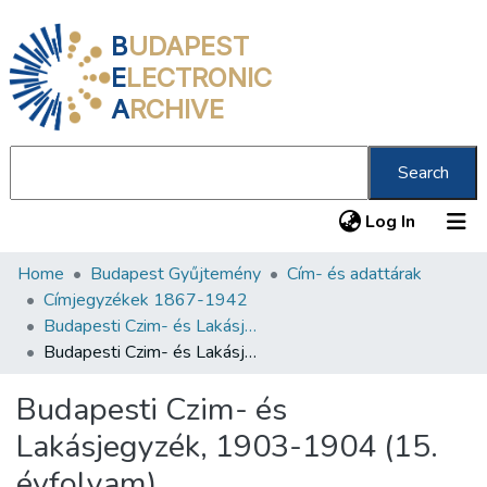
B
UDAPEST
E
LECTRONIC
A
RCHIVE
Search
(current
Log In
Home
Budapest Gyűjtemény
Cím- és adattárak
Communities & Collections
Címjegyzékek 1867-1942
All of DSpace
Budapesti Czim- és Lakásjegyzék 1880-1928
Budapesti Czim- és Lakásjegyzék, 1903-1904 (15. évfolyam)
Statistics
Budapesti Czim- és
About us
Lakásjegyzék, 1903-1904 (15.
évfolyam)