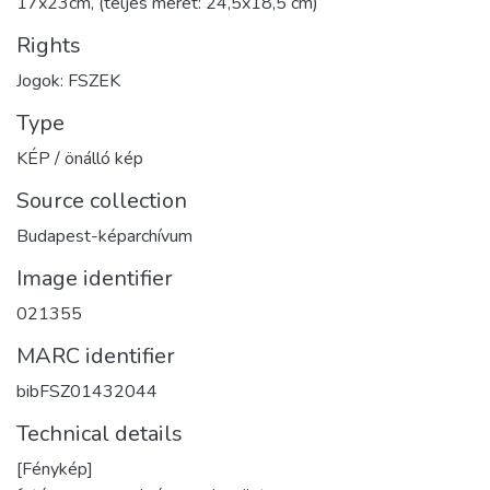
17x23cm, (teljes méret: 24,5x18,5 cm)
Rights
Jogok: FSZEK
Type
KÉP / önálló kép
Source collection
Budapest-képarchívum
Image identifier
021355
MARC identifier
bibFSZ01432044
Technical details
[Fénykép]