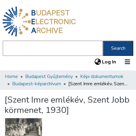
B
UDAPEST
E
LECTRONIC
A
RCHIVE
Search
(current
Log In
Home
Budapest Gyűjtemény
Képi dokumentumok
Communities & Collections
Budapest-képarchívum
[Szent Imre emlékév, Szent Jobb körmenet, 1930]
All of DSpace
[Szent Imre emlékév, Szent Jobb
Statistics
körmenet, 1930]
About us