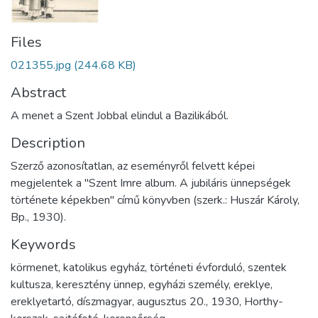
Files
021355.jpg
(244.68 KB)
Abstract
A menet a Szent Jobbal elindul a Bazilikából.
Description
Szerző azonosítatlan, az eseményről felvett képei
megjelentek a "Szent Imre album. A jubiláris ünnepségek
története képekben" című könyvben (szerk.: Huszár Károly,
Bp., 1930).
Keywords
körmenet
,
katolikus egyház
,
történeti évforduló
,
szentek
kultusza
,
keresztény ünnep
,
egyházi személy
,
ereklye
,
ereklyetartó
,
díszmagyar
,
augusztus 20.
,
1930
,
Horthy-