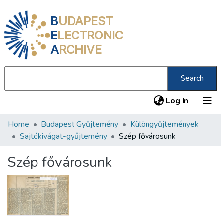
B
UDAPEST
E
LECTRONIC
A
RCHIVE
Search
(current
Log In
Home
Budapest Gyűjtemény
Különgyűjtemények
Communities & Collections
Sajtókivágat-gyűjtemény
Szép fővárosunk
All of DSpace
Szép fővárosunk
Statistics
About us