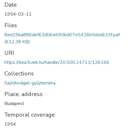
Date
1954-03-11
Files
8ed25ba886def63d06d490bd07e5416b5dce633f.pdf
(612.38 KB)
URI
https://bea.fszek.hu/handle/20.500.14711/126166
Collections
Sajtókivágat-gyűjtemény
Place, address
Budapest
Temporal coverage
1954