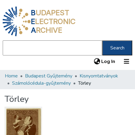
B
UDAPEST
E
LECTRONIC
A
RCHIVE
Search
(current
Log In
Home
Budapest Gyűjtemény
Kisnyomtatványok
Communities & Collections
Számolócédula-gyűjtemény
Törley
All of DSpace
Törley
Statistics
About us