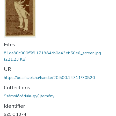
Files
81da80c000f5f1171984cb0e43eb50e6_screen.jpg
(221.23 KB)
URI
https://bea.fszek.hu/handle/20.500.14711/70820
Collections
Számolócédula-gyűjtemény
Identifier
SZC C 1374