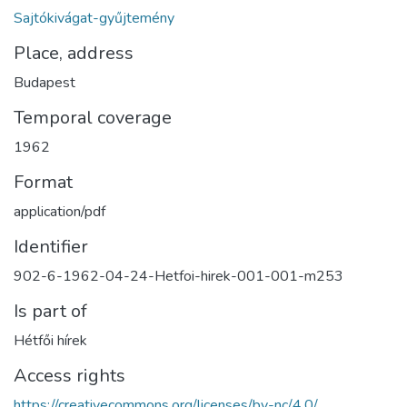
Sajtókivágat-gyűjtemény
Place, address
Budapest
Temporal coverage
1962
Format
application/pdf
Identifier
902-6-1962-04-24-Hetfoi-hirek-001-001-m253
Is part of
Hétfői hírek
Access rights
https://creativecommons.org/licenses/by-nc/4.0/