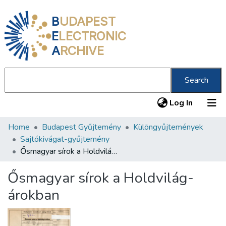
B
UDAPEST
E
LECTRONIC
A
RCHIVE
Search
(current
Log In
Home
Budapest Gyűjtemény
Különgyűjtemények
Communities & Collections
Sajtókivágat-gyűjtemény
All of DSpace
Ősmagyar sírok a Holdvilág-árokban
Statistics
Ősmagyar sírok a Holdvilág-
About us
árokban