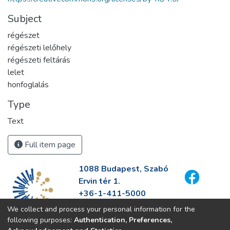
Subject
régészet
régészeti lelőhely
régészeti feltárás
lelet
honfoglalás
Type
Text
Full item page
1088 Budapest, Szabó
Ervin tér 1.
+36-1-411-5000
info@fszek.hu
We collect and process your personal information for the
https://fszek.hu
following purposes:
Authentication, Preferences,