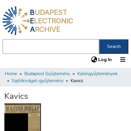
B
UDAPEST
E
LECTRONIC
A
RCHIVE
Search
(current
Log In
Home
Budapest Gyűjtemény
Különgyűjtemények
Communities & Collections
Sajtókivágat-gyűjtemény
Kavics
All of DSpace
Kavics
Statistics
About us