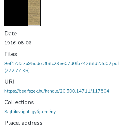
Date
1916-08-06
Files
9ef47337a95ddcc3b8c29ee07d0fb74288d23d02.pdf
(772.77 KB)
URI
https://bea.fszek.hu/handle/20.500.14711/117804
Collections
Sajtókivágat-gyűjtemény
Place, address