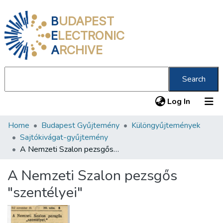
B
UDAPEST
E
LECTRONIC
A
RCHIVE
Search
(current
Log In
Home
Budapest Gyűjtemény
Különgyűjtemények
Communities & Collections
Sajtókivágat-gyűjtemény
All of DSpace
A Nemzeti Szalon pezsgős "szentélyei"
Statistics
A Nemzeti Szalon pezsgős
About us
"szentélyei"