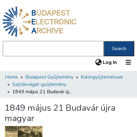
B
UDAPEST
E
LECTRONIC
A
RCHIVE
Search
(current
Log In
Home
Budapest Gyűjtemény
Különgyűjtemények
Communities & Collections
Sajtókivágat-gyűjtemény
All of DSpace
1849 május 21 Budavár újra magyar
Statistics
1849 május 21 Budavár újra
About us
magyar