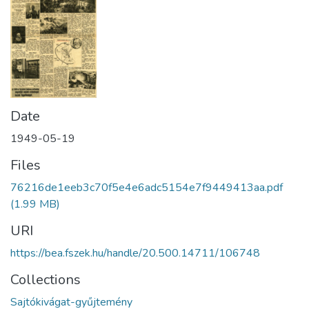
Date
1949-05-19
Files
76216de1eeb3c70f5e4e6adc5154e7f9449413aa.pdf
(1.99 MB)
URI
https://bea.fszek.hu/handle/20.500.14711/106748
Collections
Sajtókivágat-gyűjtemény