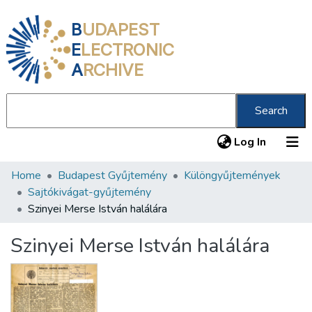
B
UDAPEST
E
LECTRONIC
A
RCHIVE
Search
(current
Log In
Home
Budapest Gyűjtemény
Különgyűjtemények
Communities & Collections
Sajtókivágat-gyűjtemény
All of DSpace
Szinyei Merse István halálára
Statistics
Szinyei Merse István halálára
About us