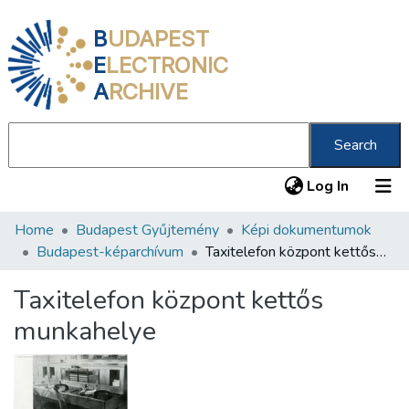
B
UDAPEST
E
LECTRONIC
A
RCHIVE
Search
(current
Log In
Home
Budapest Gyűjtemény
Képi dokumentumok
Communities & Collections
Budapest-képarchívum
Taxitelefon központ kettős munkahelye
All of DSpace
Taxitelefon központ kettős
Statistics
munkahelye
About us