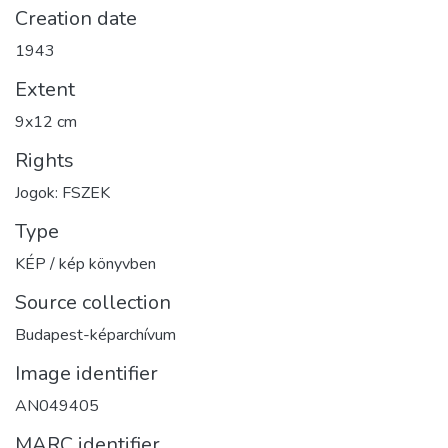
Creation date
1943
Extent
9x12 cm
Rights
Jogok: FSZEK
Type
KÉP / kép könyvben
Source collection
Budapest-képarchívum
Image identifier
AN049405
MARC identifier