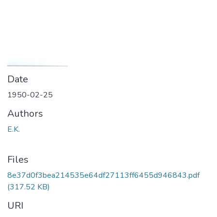
Date
1950-02-25
Authors
E.K.
Files
8e37d0f3bea214535e64df27113ff6455d946843.pdf
(317.52 KB)
URI