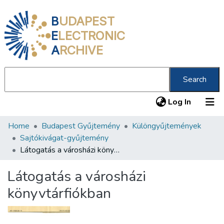
B
UDAPEST
E
LECTRONIC
A
RCHIVE
Search
(current
Log In
Home
Budapest Gyűjtemény
Különgyűjtemények
Communities & Collections
Sajtókivágat-gyűjtemény
All of DSpace
Látogatás a városházi könyvtárfiókban
Statistics
Látogatás a városházi
About us
könyvtárfiókban