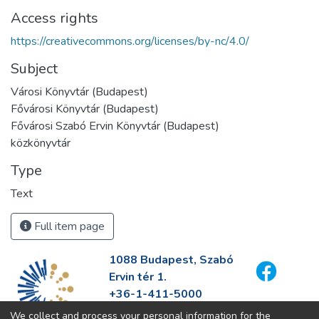
Access rights
https://creativecommons.org/licenses/by-nc/4.0/
Subject
Városi Könyvtár (Budapest)
Fővárosi Könyvtár (Budapest)
Fővárosi Szabó Ervin Könyvtár (Budapest)
közkönyvtár
Type
Text
Full item page
1088 Budapest, Szabó
Ervin tér 1.
+36-1-411-5000
info@fszek.hu
We collect and process your personal information for the