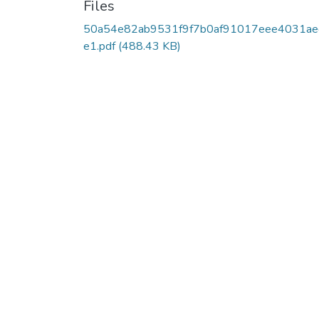
Files
50a54e82ab9531f9f7b0af91017eee4031ae
e1.pdf
(488.43 KB)