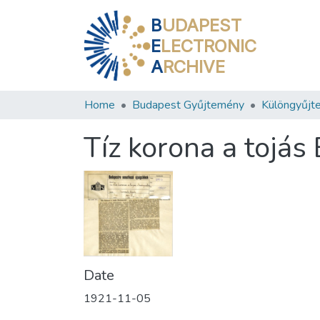
B
UDAPEST
E
LECTRONIC
A
RCHIVE
Home
Budapest Gyűjtemény
Különgyűjt
Tíz korona a tojá
Date
1921-11-05