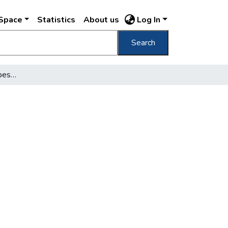
DSpace
Statistics
About us
Log In
Search
Tíz korona a tojás Budapesten