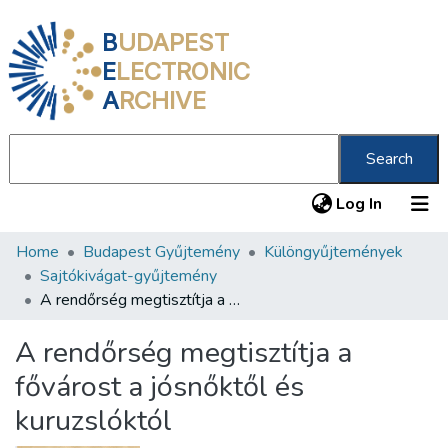
B
UDAPEST
E
LECTRONIC
A
RCHIVE
Search
(current
Log In
Home
Budapest Gyűjtemény
Különgyűjtemények
Communities & Collections
Sajtókivágat-gyűjtemény
All of DSpace
A rendőrség megtisztítja a fővárost a jósnőktől és kuruzslóktól
Statistics
A rendőrség megtisztítja a
About us
fővárost a jósnőktől és
kuruzslóktól