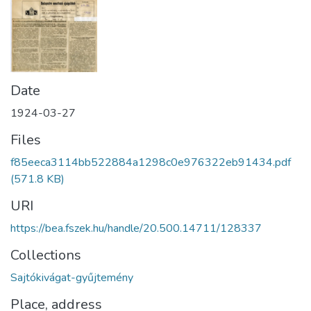
Date
1924-03-27
Files
f85eeca3114bb522884a1298c0e976322eb91434.pdf
(571.8 KB)
URI
https://bea.fszek.hu/handle/20.500.14711/128337
Collections
Sajtókivágat-gyűjtemény
Place, address