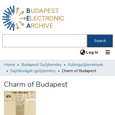
B
UDAPEST
E
LECTRONIC
A
RCHIVE
Search
(current
Log In
Home
Budapest Gyűjtemény
Különgyűjtemények
Communities & Collections
Sajtókivágat-gyűjtemény
Charm of Budapest
All of DSpace
Charm of Budapest
Statistics
About us