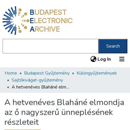
B
UDAPEST
E
LECTRONIC
A
RCHIVE
Search
(current
Log In
Home
Budapest Gyűjtemény
Különgyűjtemények
Communities & Collections
Sajtókivágat-gyűjtemény
All of DSpace
A hetvenéves Blaháné elmondja az ő nagyszerű ünneplésének részleteit
Statistics
A hetvenéves Blaháné elmondja
About us
az ő nagyszerű ünneplésének
részleteit