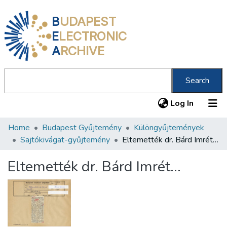
B
UDAPEST
E
LECTRONIC
A
RCHIVE
Search
(current
Log In
Home
Budapest Gyűjtemény
Különgyűjtemények
Communities & Collections
Sajtókivágat-gyűjtemény
Eltemették dr. Bárd Imrét…
All of DSpace
Eltemették dr. Bárd Imrét…
Statistics
About us