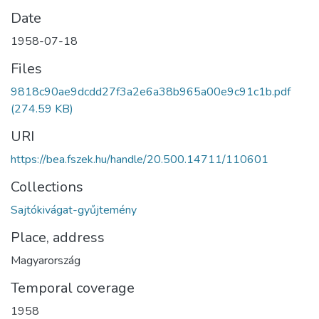
Date
1958-07-18
Files
9818c90ae9dcdd27f3a2e6a38b965a00e9c91c1b.pdf
(274.59 KB)
URI
https://bea.fszek.hu/handle/20.500.14711/110601
Collections
Sajtókivágat-gyűjtemény
Place, address
Magyarország
Temporal coverage
1958