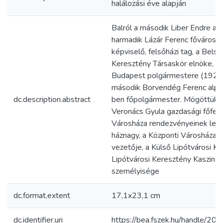
halálozási éve alapján
Balról a második Liber Endre al
harmadik Lázár Ferenc fővárosi 
képviselő, felsőházi tag, a Belső
Keresztény Társaskör elnöke, me
Budapest polgármestere (1920-
második Borvendég Ferenc alpo
dc.description.abstract
ben főpolgármester. Mögöttük s
Veronács Gyula gazdasági főfelü
Városháza rendezvényeinek lebo
háznagy, a Központi Városháza
vezetője, a Külső Lipótvárosi K
Lipótvárosi Keresztény Kaszinó
személyisége
dc.format.extent
17,1x23,1 cm
dc.identifier.uri
https://bea.fszek.hu/handle/2