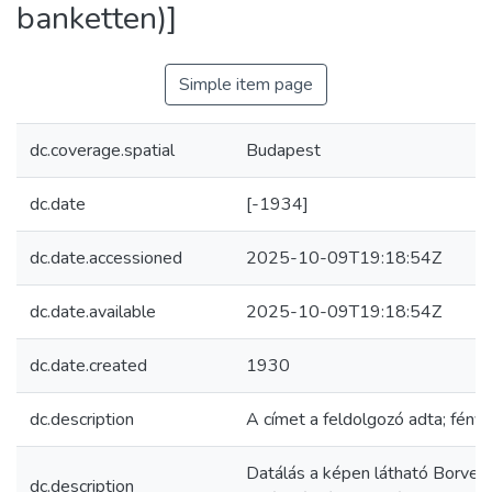
banketten)]
Simple item page
dc.coverage.spatial
Budapest
dc.date
[-1934]
dc.date.accessioned
2025-10-09T19:18:54Z
dc.date.available
2025-10-09T19:18:54Z
dc.date.created
1930
dc.description
A címet a feldolgozó adta; fény
Datálás a képen látható Borven
dc.description