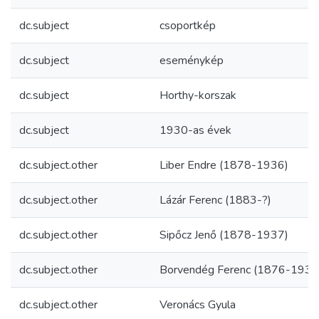
dc.subject
csoportkép
dc.subject
eseménykép
dc.subject
Horthy-korszak
dc.subject
1930-as évek
dc.subject.other
Liber Endre (1878-1936)
dc.subject.other
Lázár Ferenc (1883-?)
dc.subject.other
Sipőcz Jenő (1878-1937)
dc.subject.other
Borvendég Ferenc (1876-1934
dc.subject.other
Veronács Gyula