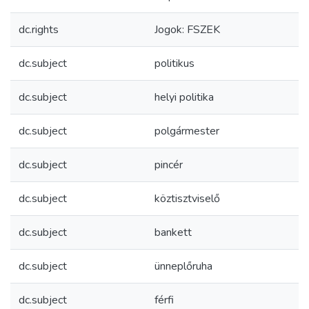
dc.rights
Jogok: FSZEK
dc.subject
politikus
dc.subject
helyi politika
dc.subject
polgármester
dc.subject
pincér
dc.subject
köztisztviselő
dc.subject
bankett
dc.subject
ünneplőruha
dc.subject
férfi