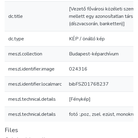
[Vezető fővárosi közéleti személ
dc.title
mellett egy azonosítatlan társ
(díszvacsorán, banketten)]
dc.type
KÉP / önálló kép
meszl.collection
Budapest-képarchívum
meszl.identifier.image
024316
meszl.identifier.localmarc
bibFSZ01768237
meszl.technical.details
[Fénykép]
meszl.technical.details
fotó :,poz., zsel. ezüst, monokróm
Files