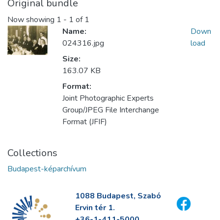
Original bundle
Now showing
1 - 1 of 1
Name:
Down
024316.jpg
load
Size:
163.07 KB
Format:
Joint Photographic Experts
Group/JPEG File Interchange
Format (JFIF)
Collections
Budapest-képarchívum
1088 Budapest, Szabó
Ervin tér 1.
+36-1-411-5000