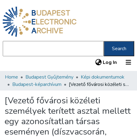
B
UDAPEST
E
LECTRONIC
A
RCHIVE
Search
(current
Log In
Home
Budapest Gyűjtemény
Képi dokumentumok
Communities & Collections
Budapest-képarchívum
[Vezető fővárosi közéleti személyek terített asztal mellett egy azonosítatlan társas eseményen (díszvacsorán, banketten)]
All of DSpace
[Vezető fővárosi közéleti
Statistics
személyek terített asztal mellett
About us
egy azonosítatlan társas
eseményen (díszvacsorán,