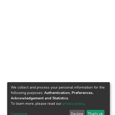
We collect and process your personal information for the
following purposes:
Authentication, Preferences,
Acknowledgement and Statistics
.
To learn more, please read our
privacy policy
.
Customize
Decline
That's ok