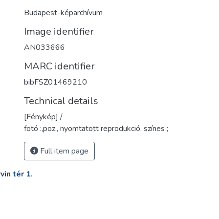
Budapest-képarchívum
Image identifier
AN033666
MARC identifier
bibFSZ01469210
Technical details
[Fénykép] /
fotó :,poz., nyomtatott reprodukció, színes ;
Full item page
in tér 1.