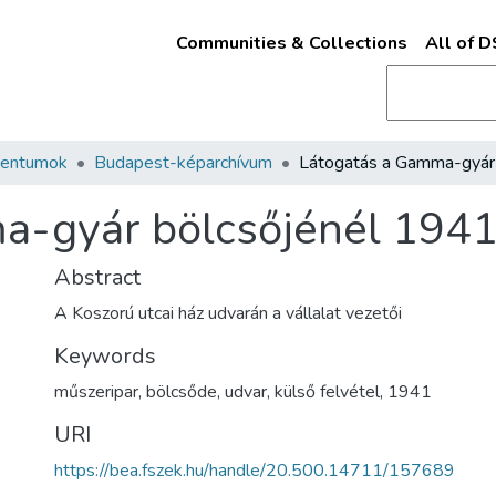
Communities & Collections
All of 
mentumok
Budapest-képarchívum
a-gyár bölcsőjénél 194
Abstract
A Koszorú utcai ház udvarán a vállalat vezetői
Keywords
műszeripar
,
bölcsőde
,
udvar
,
külső felvétel
,
1941
URI
https://bea.fszek.hu/handle/20.500.14711/157689