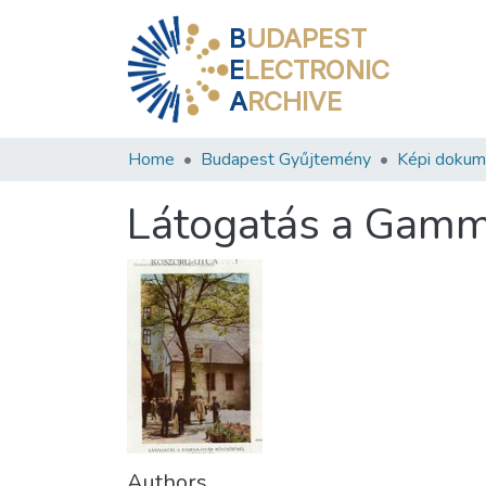
B
UDAPEST
E
LECTRONIC
A
RCHIVE
Home
Budapest Gyűjtemény
Képi doku
Látogatás a Gamm
Authors