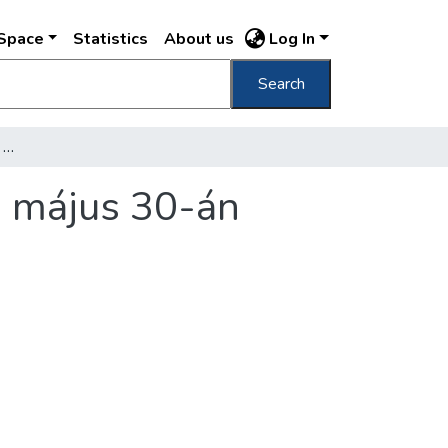
DSpace
Statistics
About us
Log In
Search
Látogatás a Gamma-gyár bölcsőjénél 1941 május 30-án
1 május 30-án