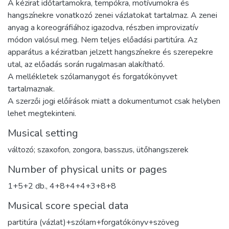
A kézirat időtartamokra, tempókra, motívumokra és
hangszínekre vonatkozó zenei vázlatokat tartalmaz. A zenei
anyag a koreográfiához igazodva, részben improvizatív
módon valósul meg. Nem teljes előadási partitúra. Az
apparátus a kéziratban jelzett hangszínekre és szerepekre
utal, az előadás során rugalmasan alakítható.
A mellékletek szólamanygot és forgatókönyvet
tartalmaznak.
A szerzői jogi előírások miatt a dokumentumot csak helyben
lehet megtekinteni.
Musical setting
változó; szaxofon, zongora, basszus, ütőhangszerek
Number of physical units or pages
1+5+2 db., 4+8+4+4+3+8+8
Musical score special data
partitúra (vázlat)+szólam+forgatókönyv+szöveg