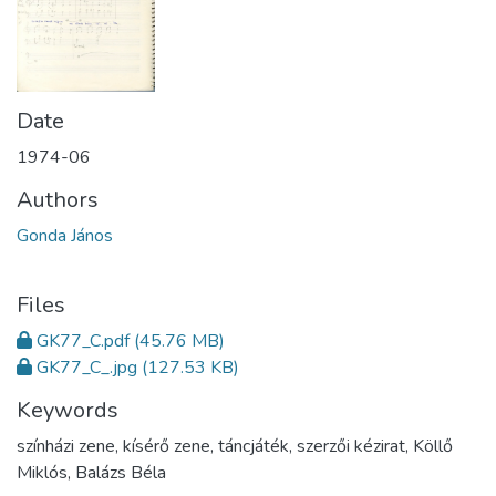
Date
1974-06
Authors
Gonda János
Files
GK77_C.pdf
(45.76 MB)
GK77_C_.jpg
(127.53 KB)
Keywords
színházi zene, kísérő zene, táncjáték
,
szerzői kézirat
,
Köllő
Miklós
,
Balázs Béla