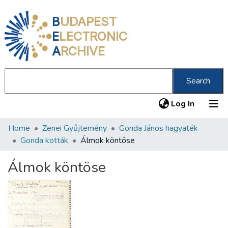
B
UDAPEST
E
LECTRONIC
A
RCHIVE
Search
(current
Log In
Home
Zenei Gyűjtemény
Gonda János hagyaték
Communities & Collections
Gonda kották
Álmok köntöse
All of DSpace
Álmok köntöse
Statistics
About us