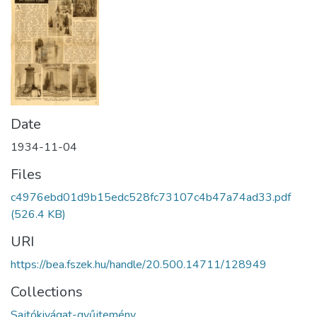
Date
1934-11-04
Files
c4976ebd01d9b15edc528fc73107c4b47a74ad33.pdf
(526.4 KB)
URI
https://bea.fszek.hu/handle/20.500.14711/128949
Collections
Sajtókivágat-gyűjtemény