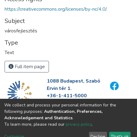
https://creativecommons.org/licenses/by-nc/4.0/
Subject
városfejlesztés
Type
Text
Full item page
1088 Budapest, Szabó
Ervin tér 1.
+36-1-411-5000
info@fszek.hu
We collect and process your personal information for the
https://fszek.hu
following purposes:
Authentication, Preferences,
Acknowledgement and Statistics
.
To learn more, please read our
privacy policy
.
Customize
Decline
That's ok