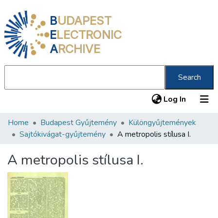
B
UDAPEST
E
LECTRONIC
A
RCHIVE
Search
(current
Log In
Home
Budapest Gyűjtemény
Különgyűjtemények
Communities & Collections
Sajtókivágat-gyűjtemény
A metropolis stílusa I.
All of DSpace
A metropolis stílusa I.
Statistics
About us