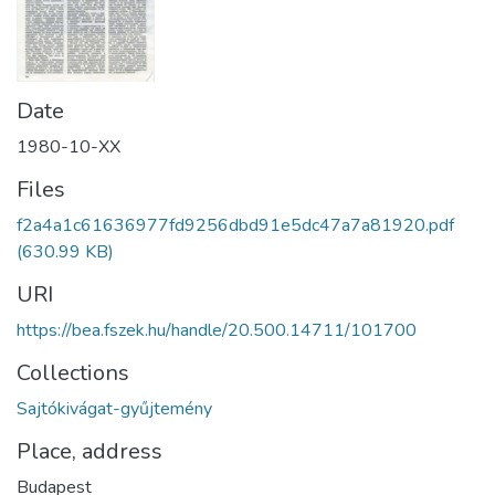
Date
1980-10-XX
Files
f2a4a1c61636977fd9256dbd91e5dc47a7a81920.pdf
(630.99 KB)
URI
https://bea.fszek.hu/handle/20.500.14711/101700
Collections
Sajtókivágat-gyűjtemény
Place, address
Budapest