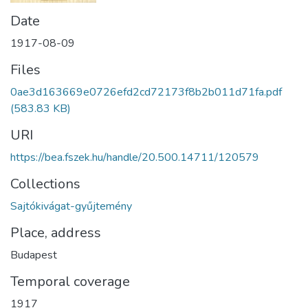
Date
1917-08-09
Files
0ae3d163669e0726efd2cd72173f8b2b011d71fa.pdf
(583.83 KB)
URI
https://bea.fszek.hu/handle/20.500.14711/120579
Collections
Sajtókivágat-gyűjtemény
Place, address
Budapest
Temporal coverage
1917