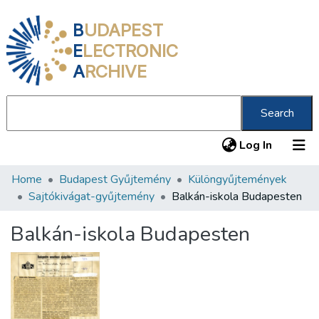
B
UDAPEST
E
LECTRONIC
A
RCHIVE
Search
(current
Log In
Home
Budapest Gyűjtemény
Különgyűjtemények
Communities & Collections
Sajtókivágat-gyűjtemény
Balkán-iskola Budapesten
All of DSpace
Balkán-iskola Budapesten
Statistics
About us