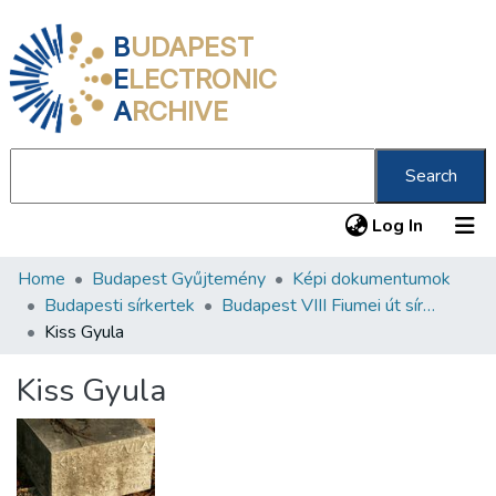
B
UDAPEST
E
LECTRONIC
A
RCHIVE
Search
(current
Log In
Home
Budapest Gyűjtemény
Képi dokumentumok
Communities & Collections
Budapesti sírkertek
Budapest VIII Fiumei út sírkert 4. rész
All of DSpace
Kiss Gyula
Statistics
Kiss Gyula
About us