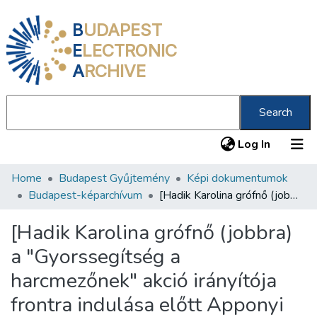
B
UDAPEST
E
LECTRONIC
A
RCHIVE
Search
(current
Log In
Home
Budapest Gyűjtemény
Képi dokumentumok
Communities & Collections
Budapest-képarchívum
[Hadik Karolina grófnő (jobbra) a "Gyorssegítség a harcmezőnek" akció irányítója frontra indulása előtt Apponyi Albertnéval beszélget a ferencvárosi pályaudvaron]
All of DSpace
[Hadik Karolina grófnő (jobbra)
Statistics
a "Gyorssegítség a
About us
harcmezőnek" akció irányítója
frontra indulása előtt Apponyi