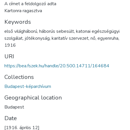
A címet a feldolgozó adta
Kartonra ragasztva
Keywords
első világháború
,
háborús sebesült
,
katonai egészségügyi
szolgálat
,
jótékonyság
,
karitatív szervezet
,
nő
,
egyenruha
,
1916
URI
https://bea.fszek.hu/handle/20.500.14711/164684
Collections
Budapest-képarchívum
Geographical location
Budapest
Date
[1916. április 12]