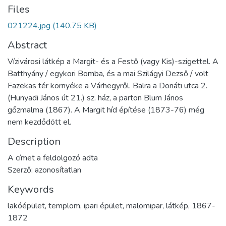
Files
021224.jpg
(140.75 KB)
Abstract
Vízivárosi látkép a Margit- és a Festő (vagy Kis)-szigettel. A
Batthyány / egykori Bomba, és a mai Szilágyi Dezső / volt
Fazekas tér környéke a Várhegyről. Balra a Donáti utca 2.
(Hunyadi János út 21.) sz. ház, a parton Blum János
gőzmalma (1867). A Margit híd építése (1873-76) még
nem kezdődött el.
Description
A címet a feldolgozó adta
Szerző: azonosítatlan
Keywords
lakóépület
,
templom
,
ipari épület
,
malomipar
,
látkép
,
1867-
1872