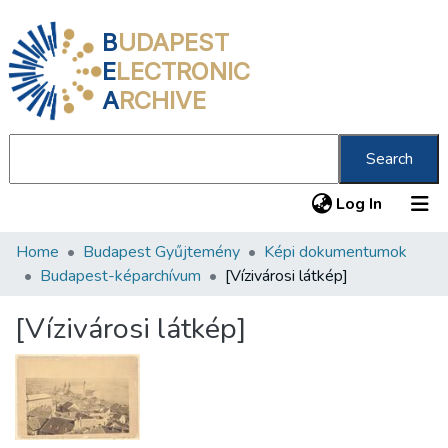
B
UDAPEST
E
LECTRONIC
A
RCHIVE
Search
(current
Log In
Home
Budapest Gyűjtemény
Képi dokumentumok
Communities & Collections
Budapest-képarchívum
[Vízivárosi látkép]
All of DSpace
[Vízivárosi látkép]
Statistics
About us