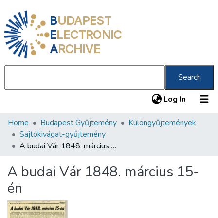
B
UDAPEST
E
LECTRONIC
A
RCHIVE
Search
(current
Log In
Home
Budapest Gyűjtemény
Különgyűjtemények
Communities & Collections
Sajtókivágat-gyűjtemény
All of DSpace
A budai Vár 1848. március 15-én
Statistics
A budai Vár 1848. március 15-
About us
én