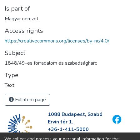
Is part of
Magyar nemzet
Access rights
https://creativecommons.org/licenses/by-nc/4.0/
Subject
1848/49-es forradalom és szabadságharc
Type
Text
Full item page
1088 Budapest, Szabó
Ervin tér 1.
+36-1-411-5000
info@fszek.hu
We collect and process your personal information for the