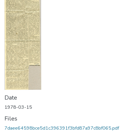
Date
1978-03-15
Files
7daee64598bce5d1c396391f3bfd87a97c8bf065.pdf