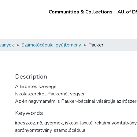
Communities & Collections
All of 
ványok
Számolócédula-gyűjtemény
Pauker
Description
A hirdetés szövege:
Iskolaszereket Paukernél vegyen!
Az én nagymamám is Pauker-bácsinál vásárolja az írószer
Keywords
íróeszköz
,
nő
,
gyermek
,
iskolai tanuló
,
reklámnyomtatvány
aprónyomtatvány
,
számolócédula