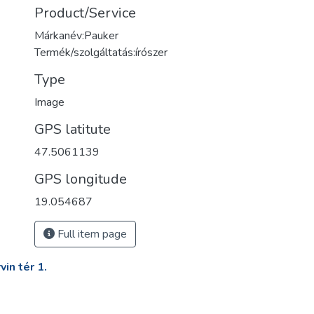
Product/Service
Márkanév:Pauker
Termék/szolgáltatás:írószer
Type
Image
GPS latitute
47.5061139
GPS longitude
19.054687
Full item page
in tér 1.