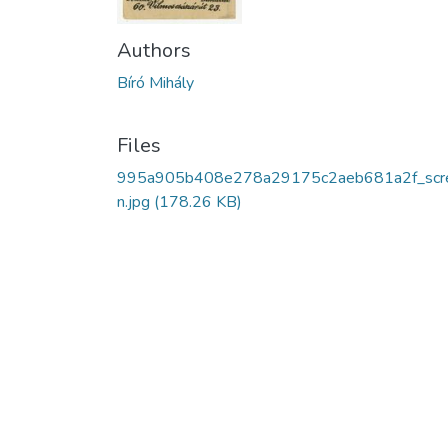
Authors
Bíró Mihály
Files
995a905b408e278a29175c2aeb681a2f_scr
n.jpg
(178.26 KB)