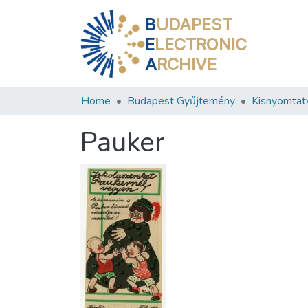
B
UDAPEST
E
LECTRONIC
A
RCHIVE
Home
Budapest Gyűjtemény
Kisnyomtat
Pauker