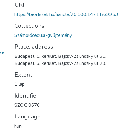
URI
https://bea.fszek.hu/handle/20.500.14711/69953
Collections
Számolócédula-gyűjtemény
Place, address
ee
Budapest. 5. kerület. Bajcsy-Zsilinszky út 60.
Budapest. 6. kerület. Bajcsy-Zsilinszky út 23.
Extent
1 lap
Identifier
SZC C 0676
Language
hun