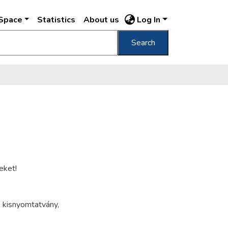
DSpace
Statistics
About us
Log In
Search
eket!
,
kisnyomtatvány
,