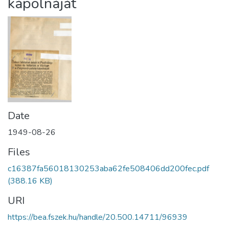
kápolnáját
Date
1949-08-26
Files
c16387fa56018130253aba62fe508406dd200fec.pdf
(388.16 KB)
URI
https://bea.fszek.hu/handle/20.500.14711/96939