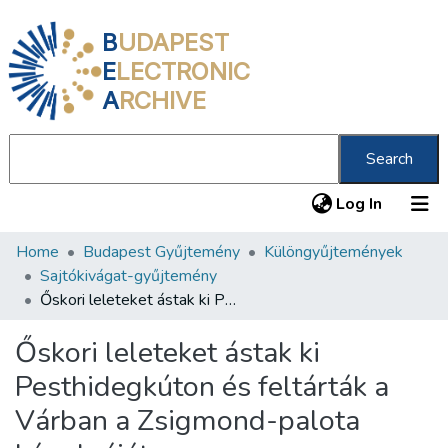
B
UDAPEST
E
LECTRONIC
A
RCHIVE
Search
(current
Log In
Home
Budapest Gyűjtemény
Különgyűjtemények
Communities & Collections
Sajtókivágat-gyűjtemény
All of DSpace
Őskori leleteket ástak ki Pesthidegkúton és feltárták a Várban a Zsigmond-palota kápolnáját
Statistics
Őskori leleteket ástak ki
About us
Pesthidegkúton és feltárták a
Várban a Zsigmond-palota