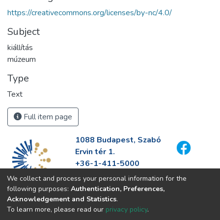
https://creativecommons.org/licenses/by-nc/4.0/
Subject
kiállítás
múzeum
Type
Text
Full item page
1088 Budapest, Szabó
Ervin tér 1.
+36-1-411-5000
info@fszek.hu
We collect and process your personal information for the
https://fszek.hu
following purposes:
Authentication, Preferences,
Acknowledgement and Statistics
.
To learn more, please read our
privacy policy
.