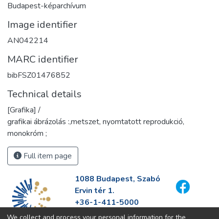
Budapest-képarchívum
Image identifier
AN042214
MARC identifier
bibFSZ01476852
Technical details
[Grafika] /
grafikai ábrázolás :,metszet, nyomtatott reprodukció,
monokróm ;
Full item page
1088 Budapest, Szabó
Ervin tér 1.
+36-1-411-5000
info@fszek.hu
We collect and process your personal information for the