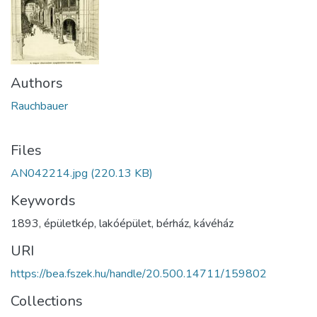
Authors
Rauchbauer
Files
AN042214.jpg
(220.13 KB)
Keywords
1893
,
épületkép
,
lakóépület
,
bérház
,
kávéház
URI
https://bea.fszek.hu/handle/20.500.14711/159802
Collections