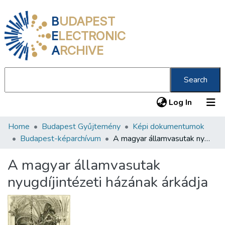
B
UDAPEST
E
LECTRONIC
A
RCHIVE
Search
(current
Log In
Home
Budapest Gyűjtemény
Képi dokumentumok
Communities & Collections
Budapest-képarchívum
A magyar államvasutak nyugdíjintézeti házának árkádja
All of DSpace
A magyar államvasutak
Statistics
nyugdíjintézeti házának árkádja
About us