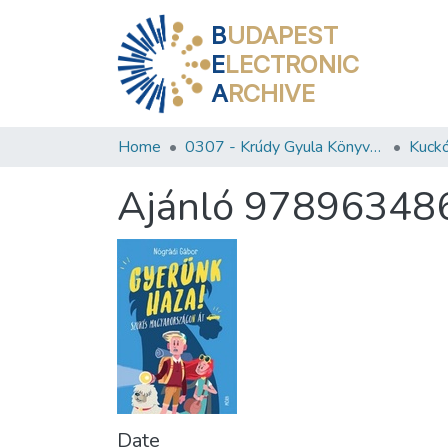
B
UDAPEST
E
LECTRONIC
A
RCHIVE
Home
0307 - Krúdy Gyula Könyvtár
Kuckó
Ajánló 97896348
Date