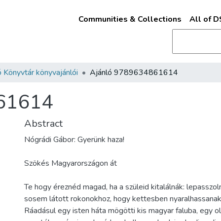
Communities & Collections
All of 
 Könyvtár könyvajánlói
Ajánló 9789634861614
61614
Abstract
Nógrádi Gábor: Gyerünk haza!
Szökés Magyarországon át
Te hogy éreznéd magad, ha a szüleid kitalálnák: lepasszo
sosem látott rokonokhoz, hogy kettesben nyaralhassanak
Ráadásul egy isten háta mögötti kis magyar faluba, egy o