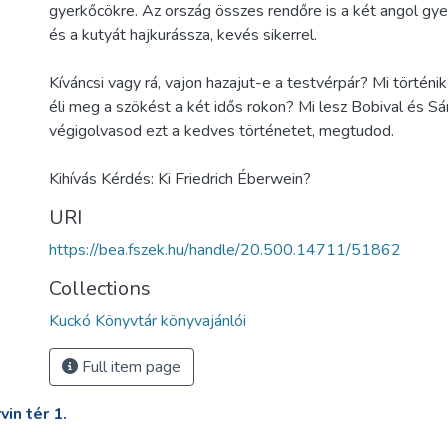
gyerkőcökre. Az ország összes rendőre is a két angol gyer
és a kutyát hajkurássza, kevés sikerrel.
Kíváncsi vagy rá, vajon hazajut-e a testvérpár? Mi történi
éli meg a szökést a két idős rokon? Mi lesz Bobival és Sá
végigolvasod ezt a kedves történetet, megtudod.
Kihívás Kérdés: Ki Friedrich Éberwein?
URI
https://bea.fszek.hu/handle/20.500.14711/51862
Collections
Kuckó Könyvtár könyvajánlói
Full item page
in tér 1.