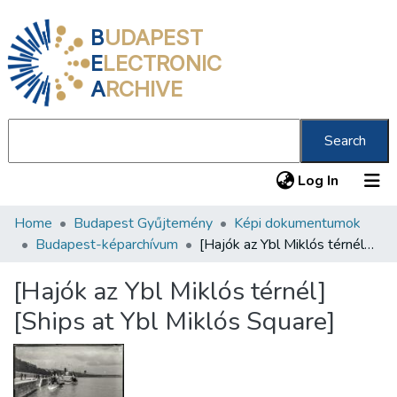
B
UDAPEST
E
LECTRONIC
A
RCHIVE
Search
(current
Log In
Home
Budapest Gyűjtemény
Képi dokumentumok
Communities & Collections
Budapest-képarchívum
[Hajók az Ybl Miklós térnél] [Ships at Ybl Miklós Square]
All of DSpace
[Hajók az Ybl Miklós térnél]
Statistics
[Ships at Ybl Miklós Square]
About us