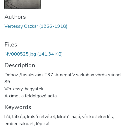
Authors
Vértessy Oszkár (1866-1918)
Files
NV000525.jpg
(141.34 KB)
Description
Doboz-/tasakszám: T37. A negatív sarkában vörös színnel:
89.
Vértessy-hagyaték
A címet a feldolgozó adta.
Keywords
híd
,
látkép
,
külső felvétel
,
kikötő
,
hajó
,
vízi közlekedés
,
ember
,
rakpart
,
lépcső