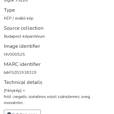
Jogok: FSZEK
Type
KÉP / önálló kép
Source collection
Budapest-képarchívum
Image identifier
NV000525
MARC identifier
bibFSZ01918329
Technical details
[Fénykép] =
fotó :,negatív, zselatinos ezüst szárazlemez, üveg,
monokróm ;