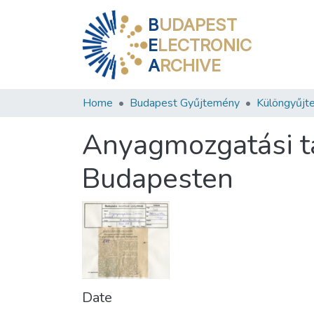
B
UDAPEST
E
LECTRONIC
A
RCHIVE
Home
Budapest Gyűjtemény
Különgyűjt
Anyagmozgatási ta
Budapesten
Date