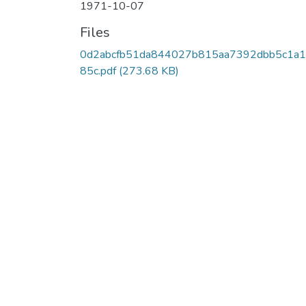
1971-10-07
Files
0d2abcfb51da844027b815aa7392dbb5c1a
85c.pdf
(273.68 KB)