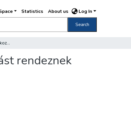
DSpace
Statistics
About us
Log In
Search
Anyagmozgatási tanácskozást és gépkiállítást rendeznek Budapesten
ást rendeznek