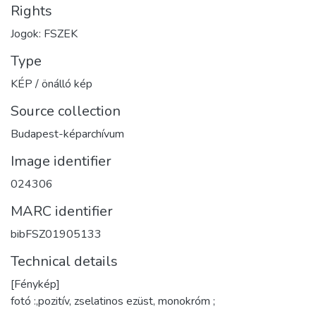
Rights
Jogok: FSZEK
Type
KÉP / önálló kép
Source collection
Budapest-képarchívum
Image identifier
024306
MARC identifier
bibFSZ01905133
Technical details
[Fénykép]
fotó :,pozitív, zselatinos ezüst, monokróm ;