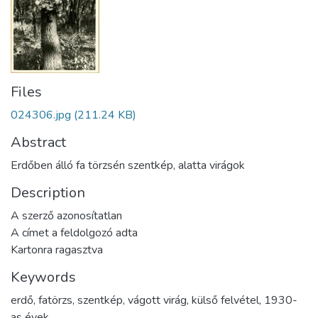
Files
024306.jpg
(211.24 KB)
Abstract
Erdőben álló fa törzsén szentkép, alatta virágok
Description
A szerző azonosítatlan
A címet a feldolgozó adta
Kartonra ragasztva
Keywords
erdő
,
fatörzs
,
szentkép
,
vágott virág
,
külső felvétel
,
1930-
as évek