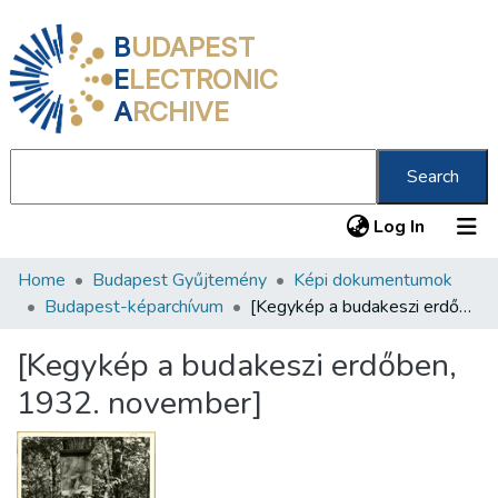
B
UDAPEST
E
LECTRONIC
A
RCHIVE
Search
(current
Log In
Home
Budapest Gyűjtemény
Képi dokumentumok
Communities & Collections
Budapest-képarchívum
[Kegykép a budakeszi erdőben, 1932. november]
All of DSpace
[Kegykép a budakeszi erdőben,
Statistics
1932. november]
About us