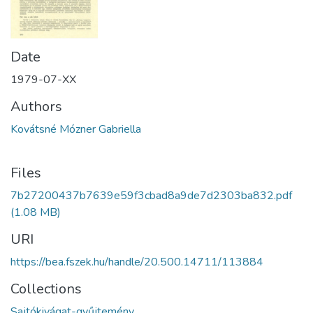
Date
1979-07-XX
Authors
Kovátsné Mózner Gabriella
Files
7b27200437b7639e59f3cbad8a9de7d2303ba832.pdf
(1.08 MB)
URI
https://bea.fszek.hu/handle/20.500.14711/113884
Collections
Sajtókivágat-gyűjtemény