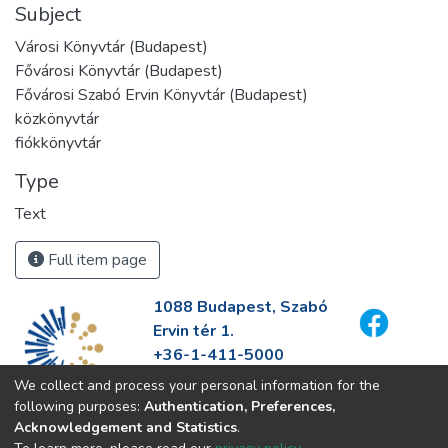
Subject
Városi Könyvtár (Budapest)
Fővárosi Könyvtár (Budapest)
Fővárosi Szabó Ervin Könyvtár (Budapest)
közkönyvtár
fiókkönyvtár
Type
Text
Full item page
1088 Budapest, Szabó
Ervin tér 1.
+36-1-411-5000
info@fszek.hu
We collect and process your personal information for the
https://fszek.hu
following purposes:
Authentication, Preferences,
Acknowledgement and Statistics
.