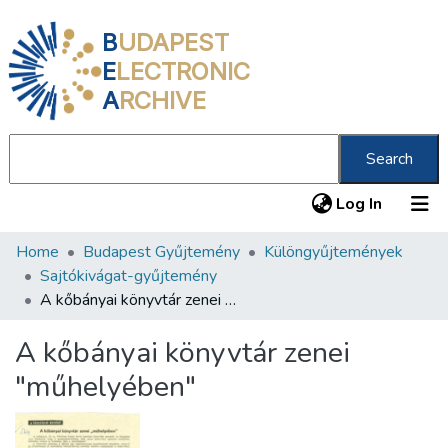
B
UDAPEST
E
LECTRONIC
A
RCHIVE
Search
(current
Log In
Home
Budapest Gyűjtemény
Különgyűjtemények
Communities & Collections
Sajtókivágat-gyűjtemény
All of DSpace
A kőbányai könyvtár zenei "műhelyében"
Statistics
A kőbányai könyvtár zenei
About us
"műhelyében"