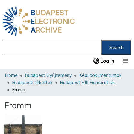
B
UDAPEST
E
LECTRONIC
A
RCHIVE
Search
(current
Log In
Home
Budapest Gyűjtemény
Képi dokumentumok
Communities & Collections
Budapesti sírkertek
Budapest VIII Fiumei út sírkert 3. rész
All of DSpace
Fromm
Statistics
Fromm
About us