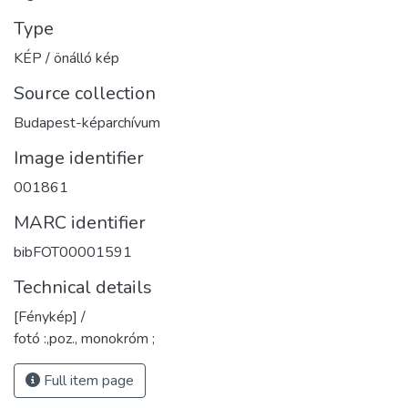
Type
KÉP / önálló kép
Source collection
Budapest-képarchívum
Image identifier
001861
MARC identifier
bibFOT00001591
Technical details
[Fénykép] /
fotó :,poz., monokróm ;
Full item page