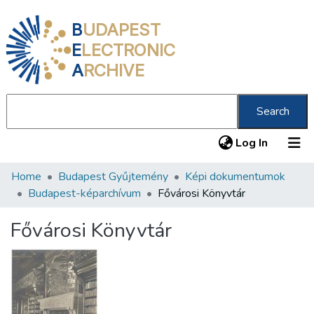
B
UDAPEST
E
LECTRONIC
A
RCHIVE
Search
(current
Log In
Home
Budapest Gyűjtemény
Képi dokumentumok
Communities & Collections
Budapest-képarchívum
Fővárosi Könyvtár
All of DSpace
Fővárosi Könyvtár
Statistics
About us