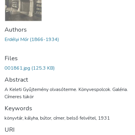
Authors
Erdélyi Mór (1866-1934)
Files
001861.jpg
(125.3 KB)
Abstract
A Keleti Gyűjtemény olvasóterme. Könyvespolcok. Galéria.
Címeres tükör
Keywords
könyvtár
,
kályha
,
bútor
,
címer
,
belső felvétel
,
1931
URI