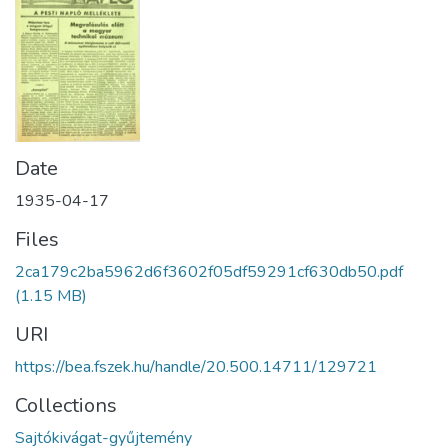
Date
1935-04-17
Files
2ca179c2ba5962d6f3602f05df59291cf630db50.pdf
(1.15 MB)
URI
https://bea.fszek.hu/handle/20.500.14711/129721
Collections
Sajtókivágat-gyűjtemény