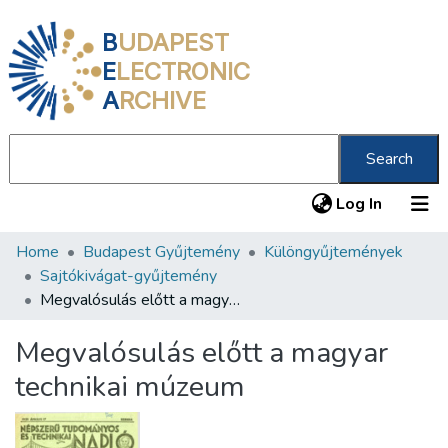
B
UDAPEST
E
LECTRONIC
A
RCHIVE
Search
(current
Log In
Home
Budapest Gyűjtemény
Különgyűjtemények
Communities & Collections
Sajtókivágat-gyűjtemény
All of DSpace
Megvalósulás előtt a magyar technikai múzeum
Statistics
Megvalósulás előtt a magyar
About us
technikai múzeum