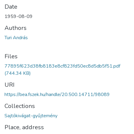
Date
1959-08-09
Authors
Turi András
Files
77895f623d38fb8183e8cf823fd50ec8d5db5f51.pdf
(744.34 KB)
URI
https://bea.fszek.hu/handle/20.500.14711/98089
Collections
Sajtókivágat-gyűjtemény
Place, address