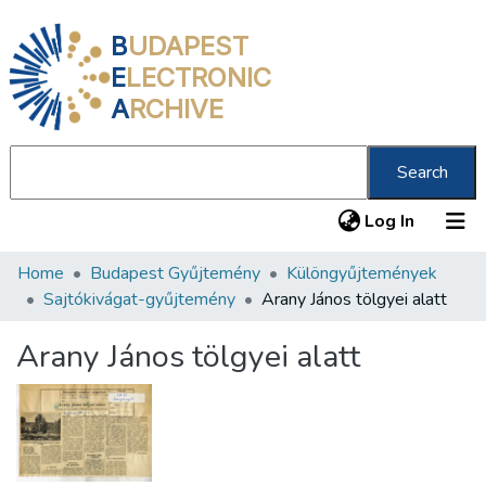
B
UDAPEST
E
LECTRONIC
A
RCHIVE
Search
(current
Log In
Home
Budapest Gyűjtemény
Különgyűjtemények
Communities & Collections
Sajtókivágat-gyűjtemény
Arany János tölgyei alatt
All of DSpace
Arany János tölgyei alatt
Statistics
About us